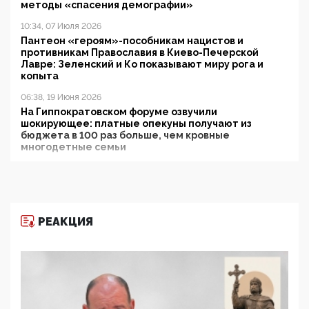
методы «спасения демографии»
10:34, 07 Июля 2026
Пантеон «героям»-пособникам нацистов и
противникам Православия в Киево-Печерской
Лавре: Зеленский и Ко показывают миру рога и
копыта
06:38, 19 Июня 2026
На Гиппократовском форуме озвучили
шокирующее: платные опекуны получают из
бюджета в 100 раз больше, чем кровные
многодетные семьи
05:00, 13 Июня 2026
Разбор учебника Обществознания под редакцией
Медведева: суверенитет, традиционные ценности
и немного двоемыслия
РЕАКЦИЯ
11:53, 09 Июня 2026
Прокуратура наконец увидела экстремистскую
деятельность ИИТО ЮНЕСКО в России, но
цифроглобалисты продолжают определять
повестку в образовании
09:43, 01 Июня 2026