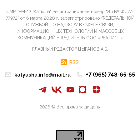
разрешило православным христианам провести
обряд Схождения Бл...
СМИ "БМ-13 "Катюша" Регистрационный номер "Эл № ФС77-
09:40, 10 Апреля 2026
77972" от 6 марта 2020 г. зарегистрировано ФЕДЕРАЛЬНОЙ
Честно говоря, ситуация с продвижением через
СЛУЖБОЙ ПО НАДЗОРУ В СФЕРЕ СВЯЗИ,
российские крупнейшие СМИ персоны Эррола
ИНФОРМАЦИОННЫХ ТЕХНОЛОГИЙ И МАССОВЫХ
Маска (отца Ил...
КОММУНИКАЦИЙ УЧРЕДИТЕЛЬ ООО «РЕАЛИСТ»
07:11, 10 Апреля 2026
ГЛАВНЫЙ РЕДАКТОР ЦЫГАНОВ А.Б.
Те, кто стоят за массовым завозом в Россию
инокультурных мигрантов, в общем-то понимают,
что делают ...
RSS
09:34, 09 Апреля 2026
+7 (965) 748-65-65
katyusha.info@mail.ru
Благодаря знакомым, стали известны подробности
истории с белгородскими "Орланами",которые
сбили свыш...
09:01, 09 Апреля 2026
Снова о главном на фронте. Противник вновь
2026 © Все права защищены
захватил "малое небо" на украинском ТВД.
Противник расшир...
08:05, 09 Апреля 2026
В Национальной системе платежных карт (НСПК)
заботливо уточниили, что ИНН при переводах по