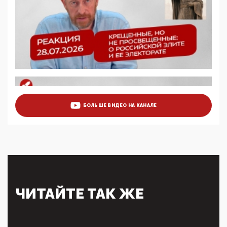
5G за счет здоровья граждан: Минцифры намерено
отобрать у регионов и муниципалитетов право
защищать жилые дома и социальные объекты от
ЭМИ
05:58, 26 Мая 2026
Роскомнадзор освободили от борца с
деструктивным и опасным контентом
07:39, 25 Мая 2026
Манифест против семьи и традиционных
ценностей: «Новые люди» поднимают электорат
БОЛЬШЕ ВИДЕО НА КАНАЛЕ
феминисток на битву с мужчинами-«бабуинами»
05:08, 15 Мая 2026
Эзотерика, инфоцыганство и лженаука под ширмой
защиты традиционных ценностей: кто и с чем
выступал на форуме «Россия 809. Традиции
будущего»
09:40, 06 Мая 2026
Симулякр патриотизма и благолепия:
ЧИТАЙТЕ ТАК ЖЕ
профилактика негатива среди молодежи снова
отдана на откуп «движперам»
03:35, 25 Апреля 2026