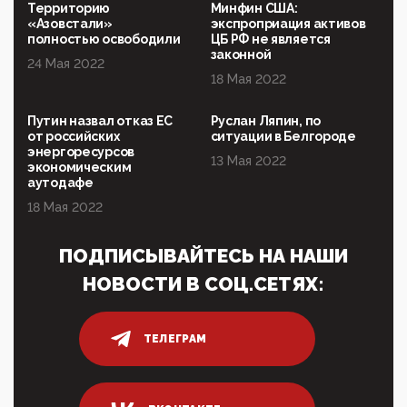
120 лет парламентаризма: как институт
Территорию
Минфин США:
народовластия превратился в «чего изволите» для
«Азовстали»
экспроприация активов
Правительства и АП
полностью освободили
ЦБ РФ не является
законной
24 Мая 2022
06:29, 15 Апреля 2026
18 Мая 2022
Социальный фонд России – пионер жесткого
внедрения цифроконцлагеря: работников СФР по
всей стране принуждают ставить MAX ID под
Путин назвал отказ ЕС
Руслан Ляпин, по
угрозой увольнения
от российских
ситуации в Белгороде
энергоресурсов
10:02, 10 Апреля 2026
13 Мая 2022
экономическим
Президент РАН Красников о том, что родители в
аутодафе
будущем смогут генетически смоделировать
ребенка:"...
18 Мая 2022
09:07, 10 Апреля 2026
ПОДПИСЫВАЙТЕСЬ НА НАШИ
Ачто, так можно было?Стоило России хоть капельку
показать зубы, отправивроссийский фрегат
НОВОСТИ В СОЦ.СЕТЯХ:
Адмир...
05:52, 10 Апреля 2026
Тем временем, в Германии г-н Мерц заявил, что
ТЕЛЕГРАМ
80% сирийцев в ФРГ должны вернуться на родину.
Он это ...
04:47, 10 Апреля 2026