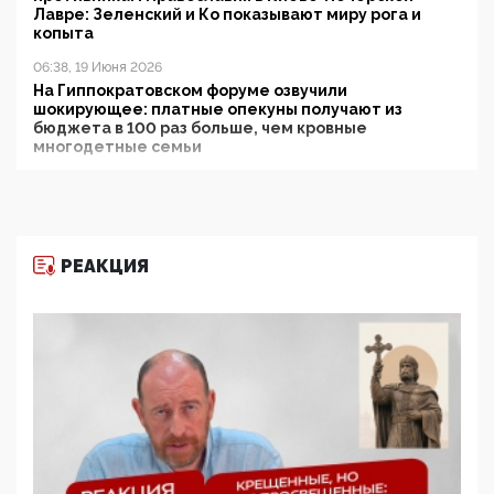
Лавре: Зеленский и Ко показывают миру рога и
копыта
06:38, 19 Июня 2026
На Гиппократовском форуме озвучили
шокирующее: платные опекуны получают из
бюджета в 100 раз больше, чем кровные
многодетные семьи
05:00, 13 Июня 2026
Разбор учебника Обществознания под редакцией
Медведева: суверенитет, традиционные ценности
и немного двоемыслия
РЕАКЦИЯ
11:53, 09 Июня 2026
Прокуратура наконец увидела экстремистскую
деятельность ИИТО ЮНЕСКО в России, но
цифроглобалисты продолжают определять
повестку в образовании
09:43, 01 Июня 2026
5G за счет здоровья граждан: Минцифры намерено
отобрать у регионов и муниципалитетов право
защищать жилые дома и социальные объекты от
ЭМИ