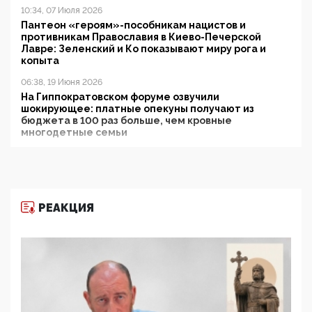
10:34, 07 Июля 2026
Пантеон «героям»-пособникам нацистов и
противникам Православия в Киево-Печерской
Лавре: Зеленский и Ко показывают миру рога и
копыта
06:38, 19 Июня 2026
На Гиппократовском форуме озвучили
шокирующее: платные опекуны получают из
бюджета в 100 раз больше, чем кровные
многодетные семьи
05:00, 13 Июня 2026
Разбор учебника Обществознания под редакцией
Медведева: суверенитет, традиционные ценности
и немного двоемыслия
РЕАКЦИЯ
11:53, 09 Июня 2026
Прокуратура наконец увидела экстремистскую
деятельность ИИТО ЮНЕСКО в России, но
цифроглобалисты продолжают определять
повестку в образовании
09:43, 01 Июня 2026
5G за счет здоровья граждан: Минцифры намерено