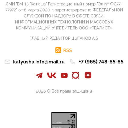
СМИ "БМ-13 "Катюша" Регистрационный номер "Эл № ФС77-
09:40, 10 Апреля 2026
77972" от 6 марта 2020 г. зарегистрировано ФЕДЕРАЛЬНОЙ
Честно говоря, ситуация с продвижением через
СЛУЖБОЙ ПО НАДЗОРУ В СФЕРЕ СВЯЗИ,
российские крупнейшие СМИ персоны Эррола
ИНФОРМАЦИОННЫХ ТЕХНОЛОГИЙ И МАССОВЫХ
Маска (отца Ил...
КОММУНИКАЦИЙ УЧРЕДИТЕЛЬ ООО «РЕАЛИСТ»
07:11, 10 Апреля 2026
ГЛАВНЫЙ РЕДАКТОР ЦЫГАНОВ А.Б.
Те, кто стоят за массовым завозом в Россию
инокультурных мигрантов, в общем-то понимают,
что делают ...
RSS
09:34, 09 Апреля 2026
+7 (965) 748-65-65
katyusha.info@mail.ru
Благодаря знакомым, стали известны подробности
истории с белгородскими "Орланами",которые
сбили свыш...
09:01, 09 Апреля 2026
Снова о главном на фронте. Противник вновь
2026 © Все права защищены
захватил "малое небо" на украинском ТВД.
Противник расшир...
08:05, 09 Апреля 2026
В Национальной системе платежных карт (НСПК)
заботливо уточниили, что ИНН при переводах по
СБП не ну...