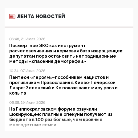
ЛЕНТА НОВОСТЕЙ
06:48, 21 Июля 2026
Посмертное ЭКО как инструмент
расчеловечивания и кормовая база извращенцев:
депутатам пора остановить нетрадиционные
методы «спасения демографии»
10:34, 07 Июля 2026
Пантеон «героям»-пособникам нацистов и
противникам Православия в Киево-Печерской
Лавре: Зеленский и Ко показывают миру рога и
копыта
06:38, 19 Июня 2026
На Гиппократовском форуме озвучили
шокирующее: платные опекуны получают из
бюджета в 100 раз больше, чем кровные
многодетные семьи
05:00, 13 Июня 2026