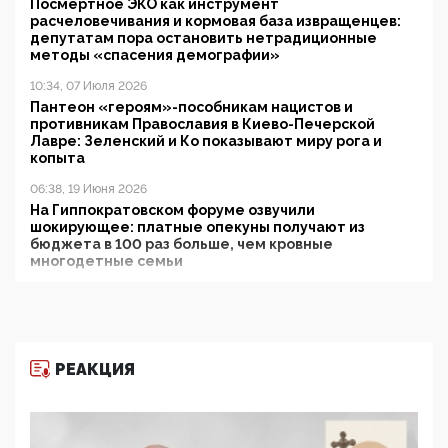
Посмертное ЭКО как инструмент
расчеловечивания и кормовая база извращенцев:
депутатам пора остановить нетрадиционные
методы «спасения демографии»
10:34, 07 Июля 2026
Пантеон «героям»-пособникам нацистов и
противникам Православия в Киево-Печерской
Лавре: Зеленский и Ко показывают миру рога и
копыта
06:38, 19 Июня 2026
На Гиппократовском форуме озвучили
шокирующее: платные опекуны получают из
бюджета в 100 раз больше, чем кровные
многодетные семьи
05:00, 13 Июня 2026
Разбор учебника Обществознания под редакцией
Медведева: суверенитет, традиционные ценности
и немного двоемыслия
РЕАКЦИЯ
11:53, 09 Июня 2026
Прокуратура наконец увидела экстремистскую
деятельность ИИТО ЮНЕСКО в России, но
цифроглобалисты продолжают определять