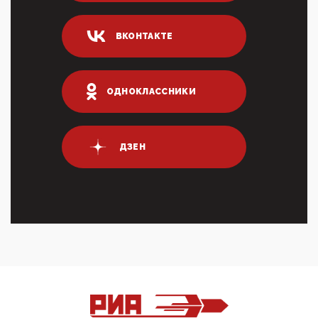
Он это ...
04:47, 10 Апреля 2026
ВКОНТАКТЕ
ИНН для переводов по СБП это первый шаг из
логических двухЗаполнение ИНН при любых
переводах по ...
03:35, 10 Апреля 2026
ОДНОКЛАССНИКИ
Суммарное вознаграждение менеджменту в 15
крупных банках по итогам 2025 года превысило 63
млрд руб. ...
03:01, 10 Апреля 2026
ДЗЕН
Террорист и убийца Буданов вальяжно сообщил,
что союзники просили Киев не наносить удары по
энергети...
01:54, 10 Апреля 2026
ПрезидентПутинвчера вечером обьявил
Пасхальное перемирие с 16 часов субботы до конца
дня Воскресен...
01:09, 10 Апреля 2026
Цифроконцлагерь работает только на
входМошенники активно пользуются аккаунтами на
Госуслугах уме...