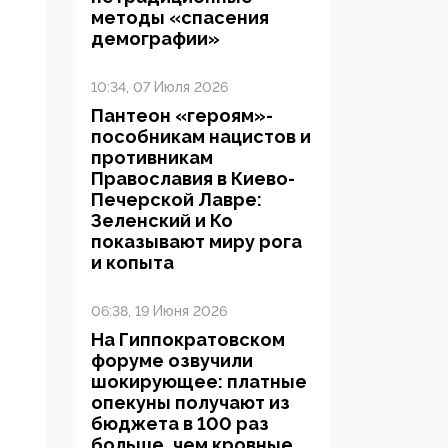
методы «спасения
демографии»
10:34, 07 Июля 2026
Пантеон «героям»-
пособникам нацистов и
противникам
Православия в Киево-
Печерской Лавре:
Зеленский и Ко
показывают миру рога
и копыта
06:38, 19 Июня 2026
На Гиппократовском
форуме озвучили
шокирующее: платные
опекуны получают из
бюджета в 100 раз
больше, чем кровные