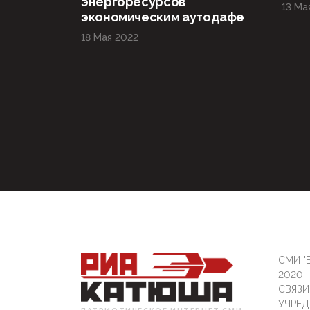
энергоресурсов
13 Ма
экономическим аутодафе
18 Мая 2022
СМИ "Б
2020 
СВЯЗ
УЧРЕД