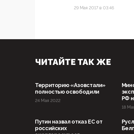
29 Мая 2017 в 03:46
ЧИТАЙТЕ ТАК ЖЕ
Территорию «Азовстали»
Мин
полностью освободили
эксп
РФ н
24 Мая 2022
18 Ма
Путин назвал отказ ЕС от
Русл
российских
Бел