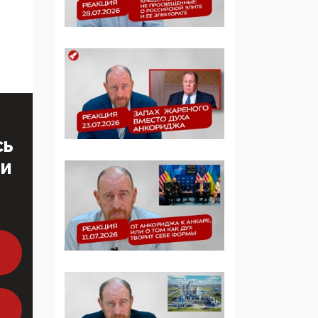
образовании
09:43, 01 Июня 2026
5G за счет здоровья
граждан: Минцифры
намерено отобрать у
регионов и
муниципалитетов право
защищать жилые дома
СЬ
и социальные объекты
ТИ
от ЭМИ
05:58, 26 Мая 2026
Роскомнадзор
освободили от борца с
деструктивным и
опасным контентом
07:39, 25 Мая 2026