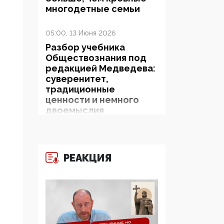
многодетные семьи
05:00, 13 Июня 2026
Разбор учебника
Обществознания под
редакцией Медведева:
суверенитет,
традиционные
ценности и немного
двоемыслия
11:53, 09 Июня 2026
Прокуратура наконец
РЕАКЦИЯ
увидела
экстремистскую
деятельность ИИТО
ЮНЕСКО в России, но
цифроглобалисты
продолжают
определять повестку в