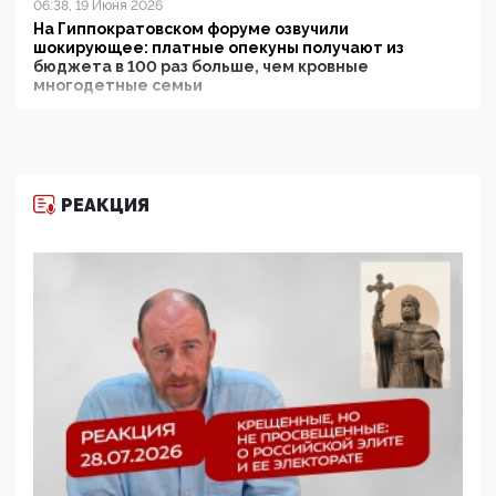
06:38, 19 Июня 2026
На Гиппократовском форуме озвучили
шокирующее: платные опекуны получают из
бюджета в 100 раз больше, чем кровные
многодетные семьи
05:00, 13 Июня 2026
Разбор учебника Обществознания под редакцией
Медведева: суверенитет, традиционные ценности
и немного двоемыслия
РЕАКЦИЯ
11:53, 09 Июня 2026
Прокуратура наконец увидела экстремистскую
деятельность ИИТО ЮНЕСКО в России, но
цифроглобалисты продолжают определять
повестку в образовании
09:43, 01 Июня 2026
5G за счет здоровья граждан: Минцифры намерено
отобрать у регионов и муниципалитетов право
защищать жилые дома и социальные объекты от
ЭМИ
05:58, 26 Мая 2026
Роскомнадзор освободили от борца с
деструктивным и опасным контентом