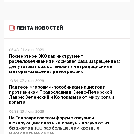
ЛЕНТА НОВОСТЕЙ
06:48, 21 Июля 2026
Посмертное ЭКО как инструмент
расчеловечивания и кормовая база извращенцев:
депутатам пора остановить нетрадиционные
методы «спасения демографии»
10:34, 07 Июля 2026
Пантеон «героям»-пособникам нацистов и
противникам Православия в Киево-Печерской
Лавре: Зеленский и Ко показывают миру рога и
копыта
06:38, 19 Июня 2026
На Гиппократовском форуме озвучили
шокирующее: платные опекуны получают из
бюджета в 100 раз больше, чем кровные
многодетные семьи