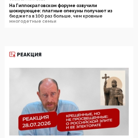
На Гиппократовском форуме озвучили
шокирующее: платные опекуны получают из
бюджета в 100 раз больше, чем кровные
многодетные семьи
05:00, 13 Июня 2026
Разбор учебника Обществознания под редакцией
Медведева: суверенитет, традиционные ценности
и немного двоемыслия
РЕАКЦИЯ
11:53, 09 Июня 2026
Прокуратура наконец увидела экстремистскую
деятельность ИИТО ЮНЕСКО в России, но
цифроглобалисты продолжают определять
повестку в образовании
09:43, 01 Июня 2026
5G за счет здоровья граждан: Минцифры намерено
отобрать у регионов и муниципалитетов право
защищать жилые дома и социальные объекты от
ЭМИ
05:58, 26 Мая 2026
Роскомнадзор освободили от борца с
деструктивным и опасным контентом