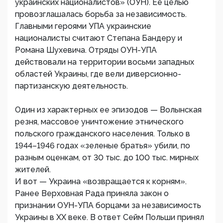
украинских националистов» (ОУН). Ее целью
провозглашалась борьба за независимость.
Главными героями УПА украинские
националисты считают Степана Бандеру и
Романа Шухевича. Отряды ОУН-УПА
действовали на территории восьми западных
областей Украины, где вели диверсионно-
партизанскую деятельность.
Один из характерных ее эпизодов — Волынская
резня, массовое уничтожение этнического
польского гражданского населения. Только в
1944–1946 годах «зеленые братья» убили, по
разным оценкам, от 30 тыс. до 100 тыс. мирных
жителей.
И вот — Украина «возвращается к корням».
Ранее Верховная Рада приняла закон о
признании ОУН-УПА борцами за независимость
Украины в ХХ веке. В ответ Сейм Польши принял