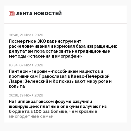
ЛЕНТА НОВОСТЕЙ
06:48, 21 Июля 2026
Посмертное ЭКО как инструмент
расчеловечивания и кормовая база извращенцев:
депутатам пора остановить нетрадиционные
методы «спасения демографии»
10:34, 07 Июля 2026
Пантеон «героям»-пособникам нацистов и
противникам Православия в Киево-Печерской
Лавре: Зеленский и Ко показывают миру рога и
копыта
06:38, 19 Июня 2026
На Гиппократовском форуме озвучили
шокирующее: платные опекуны получают из
бюджета в 100 раз больше, чем кровные
многодетные семьи
05:00, 13 Июня 2026