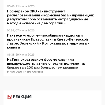
06:48, 21 Июля 2026
Посмертное ЭКО как инструмент
расчеловечивания и кормовая база извращенцев:
депутатам пора остановить нетрадиционные
методы «спасения демографии»
10:34, 07 Июля 2026
Пантеон «героям»-пособникам нацистов и
противникам Православия в Киево-Печерской
Лавре: Зеленский и Ко показывают миру рога и
копыта
06:38, 19 Июня 2026
На Гиппократовском форуме озвучили
шокирующее: платные опекуны получают из
бюджета в 100 раз больше, чем кровные
многодетные семьи
05:00, 13 Июня 2026
Разбор учебника Обществознания под редакцией
Медведева: суверенитет, традиционные ценности
и немного двоемыслия
РЕАКЦИЯ
11:53, 09 Июня 2026
Прокуратура наконец увидела экстремистскую