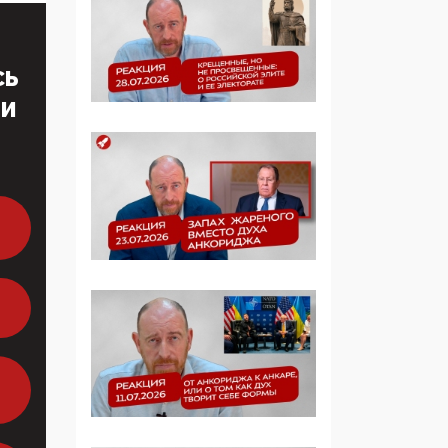
многодетные семьи
05:00, 13 Июня 2026
СЬ
Разбор учебника
ТИ
Обществознания под
редакцией Медведева:
суверенитет,
традиционные
ценности и немного
двоемыслия
11:53, 09 Июня 2026
Прокуратура наконец
увидела
экстремистскую
деятельность ИИТО
ЮНЕСКО в России, но
цифроглобалисты
продолжают
определять повестку в