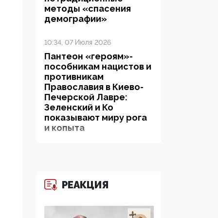
методы «спасения
демографии»
10:34, 07 Июля 2026
Пантеон «героям»-
пособникам нацистов и
противникам
Православия в Киево-
Печерской Лавре:
Зеленский и Ко
показывают миру рога
и копыта
06:38, 19 Июня 2026
На Гиппократовском
форуме озвучили
РЕАКЦИЯ
шокирующее: платные
опекуны получают из
бюджета в 100 раз
больше, чем кровные