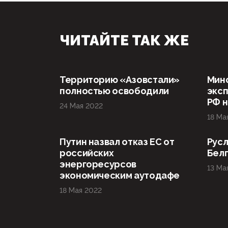
ЧИТАЙТЕ ТАК ЖЕ
Территорию «Азовстали»
Мин
полностью освободили
эксп
РФ н
24 Мая 2022
18 Ма
Путин назвал отказ ЕС от
Русл
российских
Бел
энергоресурсов
13 Ма
экономическим аутодафе
18 Мая 2022