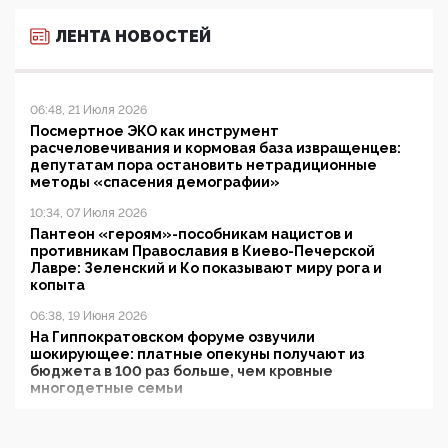
ЛЕНТА НОВОСТЕЙ
06:48, 21 Июля 2026
Посмертное ЭКО как инструмент
расчеловечивания и кормовая база извращенцев:
депутатам пора остановить нетрадиционные
методы «спасения демографии»
10:34, 07 Июля 2026
Пантеон «героям»-пособникам нацистов и
противникам Православия в Киево-Печерской
Лавре: Зеленский и Ко показывают миру рога и
копыта
06:38, 19 Июня 2026
На Гиппократовском форуме озвучили
шокирующее: платные опекуны получают из
бюджета в 100 раз больше, чем кровные
многодетные семьи
05:00, 13 Июня 2026
Разбор учебника Обществознания под редакцией