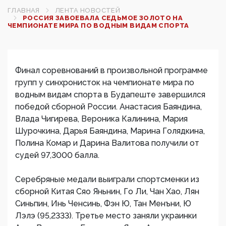
ГЛАВНАЯ
ЛЕНТА НОВОСТЕЙ
РОССИЯ ЗАВОЕВАЛА СЕДЬМОЕ ЗОЛОТО НА
ЧЕМПИОНАТЕ МИРА ПО ВОДНЫМ ВИДАМ СПОРТА
Финал соревнований в произвольной программе
групп у синхронисток на чемпионате мира по
водным видам спорта в Будапеште завершился
победой сборной России. Анастасия Баяндина,
Влада Чигирева, Вероника Калинина, Мария
Шурочкина, Дарья Баяндина, Марина Голядкина,
Полина Комар и Дарина Валитова получили от
судей 97,3000 балла.
Серебряные медали выиграли спортсменки из
сборной Китая Сяо Яньнин, Го Ли, Чан Хао, Лян
Синьпин, Инь Ченсинь, Фэн Ю, Тан Менъни, Ю
Лэлэ (95,2333). Третье место заняли украинки