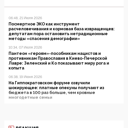
06:48, 21 Июля 2026
Посмертное ЭКО как инструмент
расчеловечивания и кормовая база извращенцев:
депутатам пора остановить нетрадиционные
методы «спасения демографии»
10:34, 07 Июля 2026
Пантеон «героям»-пособникам нацистов и
противникам Православия в Киево-Печерской
Лавре: Зеленский и Ко показывают миру рога и
копыта
06:38, 19 Июня 2026
На Гиппократовском форуме озвучили
шокирующее: платные опекуны получают из
бюджета в 100 раз больше, чем кровные
многодетные семьи
05:00, 13 Июня 2026
Разбор учебника Обществознания под редакцией
Медведева: суверенитет, традиционные ценности
и немного двоемыслия