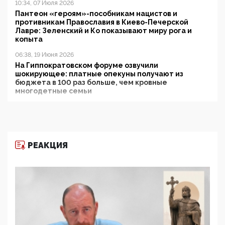
10:34, 07 Июля 2026
Пантеон «героям»-пособникам нацистов и
противникам Православия в Киево-Печерской
Лавре: Зеленский и Ко показывают миру рога и
копыта
06:38, 19 Июня 2026
На Гиппократовском форуме озвучили
шокирующее: платные опекуны получают из
бюджета в 100 раз больше, чем кровные
многодетные семьи
05:00, 13 Июня 2026
Разбор учебника Обществознания под редакцией
Медведева: суверенитет, традиционные ценности
и немного двоемыслия
РЕАКЦИЯ
11:53, 09 Июня 2026
Прокуратура наконец увидела экстремистскую
деятельность ИИТО ЮНЕСКО в России, но
цифроглобалисты продолжают определять
повестку в образовании
09:43, 01 Июня 2026
5G за счет здоровья граждан: Минцифры намерено
отобрать у регионов и муниципалитетов право