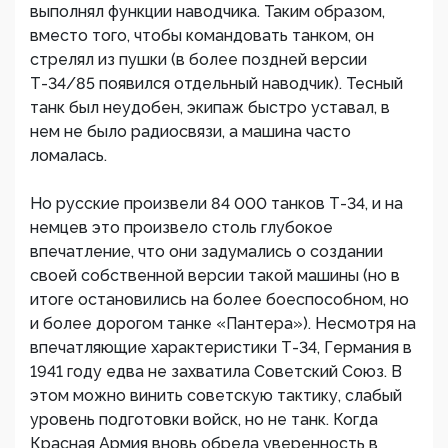
выполнял функции наводчика. Таким образом,
вместо того, чтобы командовать танком, он
стрелял из пушки (в более поздней версии
Т-34/85 появился отдельный наводчик). Тесный
танк был неудобен, экипаж быстро уставал, в
нем не было радиосвязи, а машина часто
ломалась.
Но русские произвели 84 000 танков Т-34, и на
немцев это произвело столь глубокое
впечатление, что они задумались о создании
своей собственной версии такой машины (но в
итоге остановились на более боеспособном, но
и более дорогом танке «Пантера»). Несмотря на
впечатляющие характеристики Т-34, Германия в
1941 году едва не захватила Советский Союз. В
этом можно винить советскую тактику, слабый
уровень подготовки войск, но не танк. Когда
Красная Армия вновь обрела уверенность в