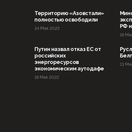
Территорию «Азовстали»
Мин
полностью освободили
эксп
РФ н
24 Мая 2022
18 Ма
Путин назвал отказ ЕС от
Русл
российских
Бел
энергоресурсов
13 Ма
экономическим аутодафе
18 Мая 2022