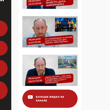
образовании
09:43, 01 Июня 2026
5G за счет здоровья
граждан: Минцифры
намерено отобрать у
регионов и
муниципалитетов право
защищать жилые дома
и социальные объекты
от ЭМИ
05:58, 26 Мая 2026
Роскомнадзор
освободили от борца с
деструктивным и
опасным контентом
БОЛЬШЕ ВИДЕО НА
КАНАЛЕ
07:39, 25 Мая 2026