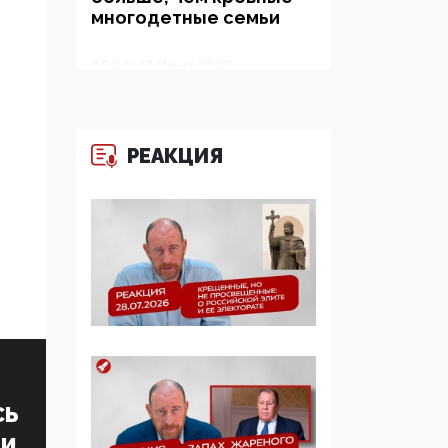
многодетные семьи
05:00, 13 Июня 2026
Разбор учебника
Обществознания под
редакцией Медведева:
РЕАКЦИЯ
суверенитет,
традиционные
ценности и немного
двоемыслия
11:53, 09 Июня 2026
Прокуратура наконец
увидела
экстремистскую
деятельность ИИТО
ЮНЕСКО в России, но
цифроглобалисты
СЬ
продолжают
ТИ
определять повестку в