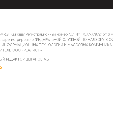
М-13 "Катюша" Регистрационный номер "Эл № ФС77-77972" от 6 
г. зарегистрировано ФЕДЕРАЛЬНОЙ СЛУЖБОЙ ПО НАДЗОРУ В С
И, ИНФОРМАЦИОННЫХ ТЕХНОЛОГИЙ И МАССОВЫХ КОММУНИКА
ИТЕЛЬ ООО «РЕАЛИСТ»
ЫЙ РЕДАКТОР ЦЫГАНОВ А.Б.
S