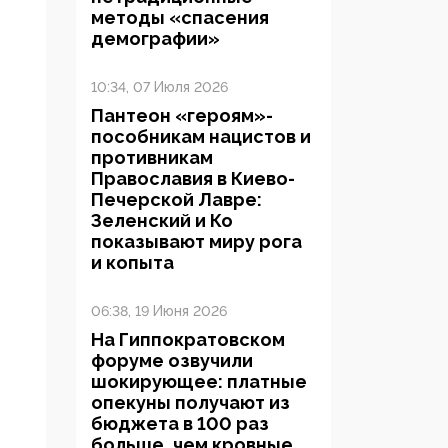
методы «спасения
демографии»
10:34, 07 Июля 2026
Пантеон «героям»-
пособникам нацистов и
противникам
Православия в Киево-
Печерской Лавре:
Зеленский и Ко
показывают миру рога
и копыта
06:38, 19 Июня 2026
На Гиппократовском
форуме озвучили
шокирующее: платные
опекуны получают из
бюджета в 100 раз
больше, чем кровные