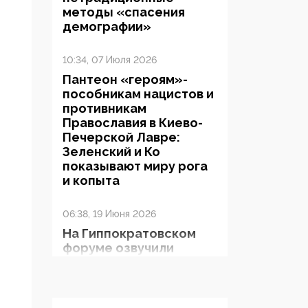
методы «спасения
демографии»
10:34, 07 Июля 2026
Пантеон «героям»-
пособникам нацистов и
противникам
Православия в Киево-
Печерской Лавре:
Зеленский и Ко
показывают миру рога
и копыта
06:38, 19 Июня 2026
На Гиппократовском
форуме озвучили
шокирующее: платные
опекуны получают из
бюджета в 100 раз
больше, чем кровные