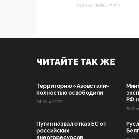
14 Июня 2018 в 09:17
ЧИТАЙТЕ ТАК ЖЕ
Территорию «Азовстали»
Мин
полностью освободили
эксп
РФ н
24 Мая 2022
18 Ма
Путин назвал отказ ЕС от
Русл
российских
Бел
энергоресурсов