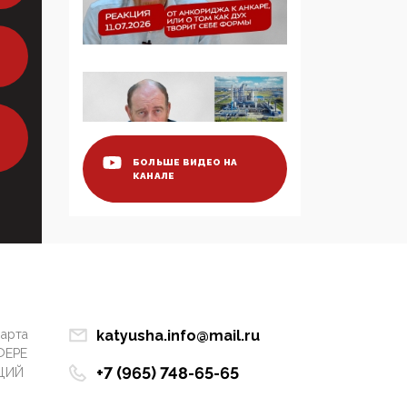
образовании
09:43, 01 Июня 2026
5G за счет здоровья
граждан: Минцифры
намерено отобрать у
регионов и
муниципалитетов право
БОЛЬШЕ ВИДЕО НА
КАНАЛЕ
защищать жилые дома
и социальные объекты
от ЭМИ
05:58, 26 Мая 2026
Роскомнадзор
освободили от борца с
деструктивным и
марта
katyusha.info@mail.ru
опасным контентом
ФЕРЕ
+7 (965) 748-65-65
ЦИЙ
07:39, 25 Мая 2026