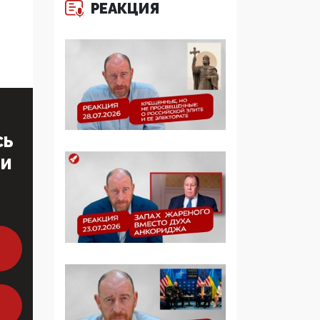
РЕАКЦИЯ
многодетные семьи
05:00, 13 Июня 2026
Разбор учебника
Обществознания под
редакцией Медведева:
суверенитет,
традиционные
СЬ
ценности и немного
двоемыслия
ТИ
11:53, 09 Июня 2026
Прокуратура наконец
увидела
экстремистскую
деятельность ИИТО
ЮНЕСКО в России, но
цифроглобалисты
продолжают
определять повестку в