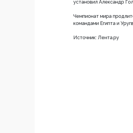
установил Александр Гол
Чемпионат мира продлитс
командами Египта и Уругв
Источник: Лента.ру