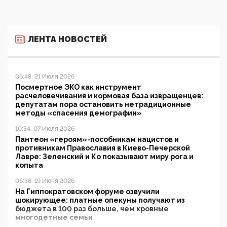
ЛЕНТА НОВОСТЕЙ
06:48, 21 Июля 2026
Посмертное ЭКО как инструмент
расчеловечивания и кормовая база извращенцев:
депутатам пора остановить нетрадиционные
методы «спасения демографии»
10:34, 07 Июля 2026
Пантеон «героям»-пособникам нацистов и
противникам Православия в Киево-Печерской
Лавре: Зеленский и Ко показывают миру рога и
копыта
06:38, 19 Июня 2026
На Гиппократовском форуме озвучили
шокирующее: платные опекуны получают из
бюджета в 100 раз больше, чем кровные
многодетные семьи