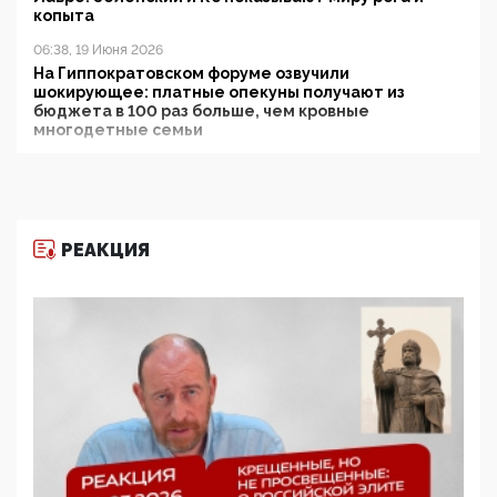
копыта
06:38, 19 Июня 2026
На Гиппократовском форуме озвучили
шокирующее: платные опекуны получают из
бюджета в 100 раз больше, чем кровные
многодетные семьи
05:00, 13 Июня 2026
Разбор учебника Обществознания под редакцией
Медведева: суверенитет, традиционные ценности
и немного двоемыслия
РЕАКЦИЯ
11:53, 09 Июня 2026
Прокуратура наконец увидела экстремистскую
деятельность ИИТО ЮНЕСКО в России, но
цифроглобалисты продолжают определять
повестку в образовании
09:43, 01 Июня 2026
5G за счет здоровья граждан: Минцифры намерено
отобрать у регионов и муниципалитетов право
защищать жилые дома и социальные объекты от
ЭМИ
05:58, 26 Мая 2026