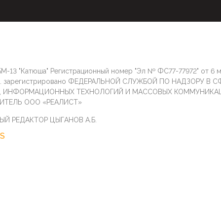
М-13 "Катюша" Регистрационный номер "Эл № ФС77-77972" от 6 
г. зарегистрировано ФЕДЕРАЛЬНОЙ СЛУЖБОЙ ПО НАДЗОРУ В С
И, ИНФОРМАЦИОННЫХ ТЕХНОЛОГИЙ И МАССОВЫХ КОММУНИКА
ИТЕЛЬ ООО «РЕАЛИСТ»
ЫЙ РЕДАКТОР ЦЫГАНОВ А.Б.
S