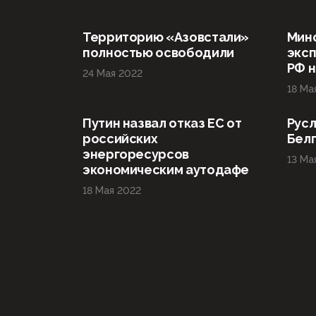
Территорию «Азовстали»
Мин
полностью освободили
эксп
РФ н
24 Мая 2022
18 Ма
Путин назвал отказ ЕС от
Русл
российских
Бел
энергоресурсов
13 Ма
экономическим аутодафе
18 Мая 2022