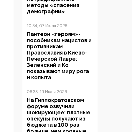
методы «спасения
демографии»
10:34, 07 Июля 2026
Пантеон «героям»-
пособникам нацистов и
противникам
Православия в Киево-
Печерской Лавре:
Зеленский и Ко
показывают миру рога
и копыта
06:38, 19 Июня 2026
На Гиппократовском
форуме озвучили
шокирующее: платные
опекуны получают из
бюджета в 100 раз
больше, чем кровные