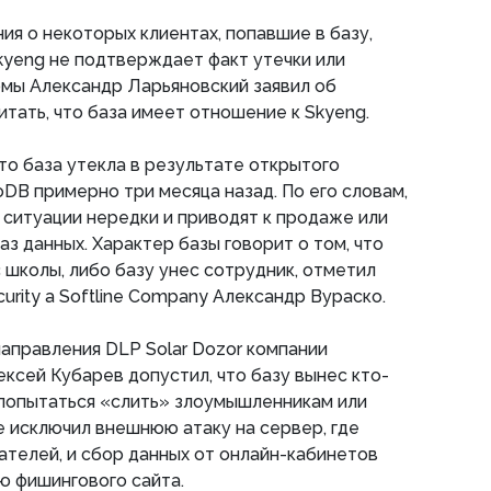
ия о некоторых клиентах, попавшие в базу,
kyeng не подтверждает факт утечки или
рмы Александр Ларьяновский заявил об
итать, что база имеет отношение к Skyeng.
то база утекла в результате открытого
DB примерно три месяца назад. По его словам,
 ситуации нередки и приводят к продаже или
з данных. Характер базы говорит о том, что
 школы, либо базу унес сотрудник, отметил
urity a Softline Company Александр Вураско.
аправления DLP Solar Dozor компании
сей Кубарев допустил, что базу вынес кто-
 попытаться «слить» злоумышленникам или
е исключил внешнюю атаку на сервер, где
ателей, и сбор данных от онлайн-кабинетов
ю фишингового сайта.