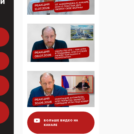
ТИ
Манифест против
семьи и традиционных
ценностей: «Новые
люди» поднимают
электорат феминисток
на битву с
мужчинами-«бабуинам
и»
05:08, 15 Мая 2026
Эзотерика,
инфоцыганство и
лженаука под ширмой
защиты традиционных
ценностей: кто и с чем
выступал на форуме
«Россия 809. Традиции
будущего»
БОЛЬШЕ ВИДЕО НА
КАНАЛЕ
09:40, 06 Мая 2026