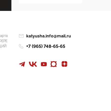
Симулякр патриотизма
и благолепия:
профилактика негатива
среди молодежи снова
отдана на откуп
«движперам»
марта
katyusha.info@mail.ru
03:35, 25 Апреля 2026
ФЕРЕ
+7 (965) 748-65-65
ЦИЙ
120 лет
парламентаризма: как
институт
народовластия
превратился в «чего
изволите» для
Правительства и АП
06:29, 15 Апреля 2026
Социальный фонд
России – пионер
жесткого внедрения