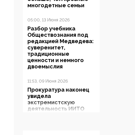
многодетные семьи
05:00, 13 Июня 2026
Разбор учебника
Обществознания под
редакцией Медведева:
суверенитет,
традиционные
ценности и немного
двоемыслия
11:53, 09 Июня 2026
Прокуратура наконец
увидела
экстремистскую
деятельность ИИТО
ЮНЕСКО в России, но
цифроглобалисты
продолжают
определять повестку в