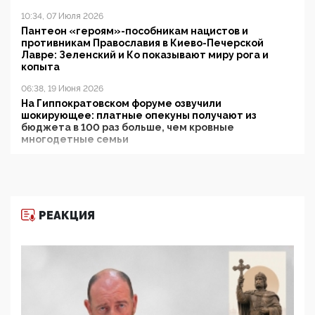
10:34, 07 Июля 2026
Пантеон «героям»-пособникам нацистов и
противникам Православия в Киево-Печерской
Лавре: Зеленский и Ко показывают миру рога и
копыта
06:38, 19 Июня 2026
На Гиппократовском форуме озвучили
шокирующее: платные опекуны получают из
бюджета в 100 раз больше, чем кровные
многодетные семьи
05:00, 13 Июня 2026
Разбор учебника Обществознания под редакцией
Медведева: суверенитет, традиционные ценности
и немного двоемыслия
РЕАКЦИЯ
11:53, 09 Июня 2026
Прокуратура наконец увидела экстремистскую
деятельность ИИТО ЮНЕСКО в России, но
цифроглобалисты продолжают определять
повестку в образовании
09:43, 01 Июня 2026
5G за счет здоровья граждан: Минцифры намерено