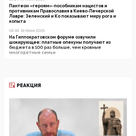
Пантеон «героям»-пособникам нацистов и
противникам Православия в Киево-Печерской
Лавре: Зеленский и Ко показывают миру рога и
копыта
06:38, 19 Июня 2026
На Гиппократовском форуме озвучили
шокирующее: платные опекуны получают из
бюджета в 100 раз больше, чем кровные
многодетные семьи
05:00, 13 Июня 2026
Разбор учебника Обществознания под редакцией
Медведева: суверенитет, традиционные ценности
и немного двоемыслия
РЕАКЦИЯ
11:53, 09 Июня 2026
Прокуратура наконец увидела экстремистскую
деятельность ИИТО ЮНЕСКО в России, но
цифроглобалисты продолжают определять
повестку в образовании
09:43, 01 Июня 2026
5G за счет здоровья граждан: Минцифры намерено
отобрать у регионов и муниципалитетов право