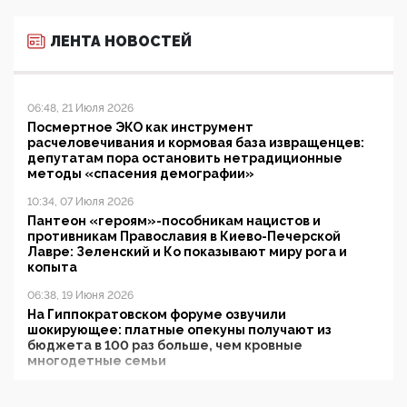
ЛЕНТА НОВОСТЕЙ
06:48, 21 Июля 2026
Посмертное ЭКО как инструмент
расчеловечивания и кормовая база извращенцев:
депутатам пора остановить нетрадиционные
методы «спасения демографии»
10:34, 07 Июля 2026
Пантеон «героям»-пособникам нацистов и
противникам Православия в Киево-Печерской
Лавре: Зеленский и Ко показывают миру рога и
копыта
06:38, 19 Июня 2026
На Гиппократовском форуме озвучили
шокирующее: платные опекуны получают из
бюджета в 100 раз больше, чем кровные
многодетные семьи
05:00, 13 Июня 2026