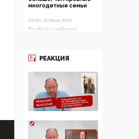
многодетные семьи
05:00, 13 Июня 2026
Разбор учебника
Обществознания под
редакцией Медведева:
суверенитет,
традиционные
РЕАКЦИЯ
ценности и немного
двоемыслия
11:53, 09 Июня 2026
Прокуратура наконец
увидела
экстремистскую
деятельность ИИТО
ЮНЕСКО в России, но
цифроглобалисты
продолжают
определять повестку в