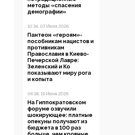
методы «спасения
демографии»
10:34, 07 Июля 2026
Пантеон «героям»-
пособникам нацистов и
противникам
Православия в Киево-
Печерской Лавре:
Зеленский и Ко
показывают миру рога
и копыта
06:38, 19 Июня 2026
На Гиппократовском
форуме озвучили
шокирующее: платные
опекуны получают из
бюджета в 100 раз
больше, чем кровные