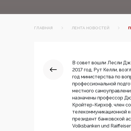
ГЛАВНАЯ
ЛЕНТА НОВОСТЕЙ
П
В совет вошли Лесли Дже
2017 год, Рут Келли, воз
год министерства по воп
профессиональной подгот
местного самоуправления
назначены профессор Д
Кройтер-Кирхоф, член с
телекоммуникационной ко
президент банковской ас
Volksbanken und Raiffei