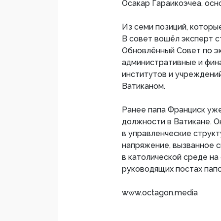
Осакар Гараикоэчеа, осн
Из семи позиций, которы
В совет вошёл эксперт с
Обновлённый Совет по э
административные и фин
институтов и учреждений
Ватиканом.
Ранее папа Франциск уж
должности в Ватикане. 
в управленческие структ
напряжение, вызванное 
в католической среде на
руководящих постах папс
www.octagon.media