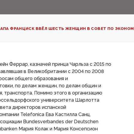
АПА ФРАНЦИСК ВВЁЛ ШЕСТЬ ЖЕНЩИН В СОВЕТ ПО ЭКОНОМ
йн Феррар, казначей принца Чарльза с 2015 по
главлявшая в Великобритании с 2004 по 2008
росам общего образования и
овки, по делам женщин, по делам общин и
, транспорта. Помимо этого в организацию
юссельдорфского университета Шарлотта
овета директоров испанской
мпании Telefonica Ева Кастилла Санц,
социации Bundesverbandes der Deutschen
senbanken Мария Колак и Мария Консепсион