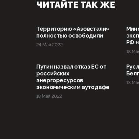
ЧИТАЙТЕ ТАК ЖЕ
Территорию «Азовстали»
Мин
полностью освободили
эксп
РФ н
24 Мая 2022
18 Ма
Путин назвал отказ ЕС от
Русл
российских
Бел
энергоресурсов
13 Ма
экономическим аутодафе
18 Мая 2022