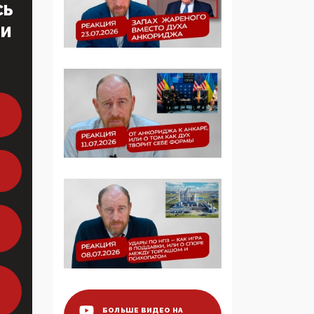
СЬ
образовании
ТИ
09:43, 01 Июня 2026
5G за счет здоровья
граждан: Минцифры
намерено отобрать у
регионов и
муниципалитетов право
защищать жилые дома
и социальные объекты
от ЭМИ
05:58, 26 Мая 2026
Роскомнадзор
освободили от борца с
деструктивным и
опасным контентом
07:39, 25 Мая 2026
БОЛЬШЕ ВИДЕО НА