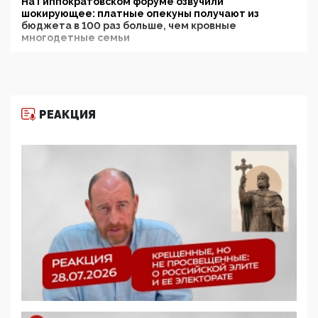
На Гиппократовском форуме озвучили
шокирующее: платные опекуны получают из
бюджета в 100 раз больше, чем кровные
многодетные семьи
05:00, 13 Июня 2026
Разбор учебника Обществознания под редакцией
Медведева: суверенитет, традиционные ценности
и немного двоемыслия
РЕАКЦИЯ
11:53, 09 Июня 2026
Прокуратура наконец увидела экстремистскую
деятельность ИИТО ЮНЕСКО в России, но
цифроглобалисты продолжают определять
повестку в образовании
09:43, 01 Июня 2026
5G за счет здоровья граждан: Минцифры намерено
отобрать у регионов и муниципалитетов право
защищать жилые дома и социальные объекты от
ЭМИ
05:58, 26 Мая 2026
Роскомнадзор освободили от борца с
деструктивным и опасным контентом
07:39, 25 Мая 2026