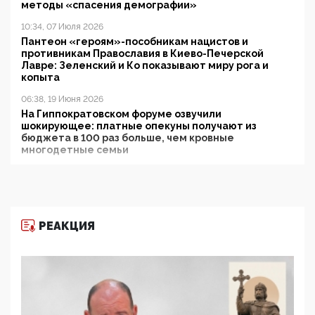
методы «спасения демографии»
10:34, 07 Июля 2026
Пантеон «героям»-пособникам нацистов и
противникам Православия в Киево-Печерской
Лавре: Зеленский и Ко показывают миру рога и
копыта
06:38, 19 Июня 2026
На Гиппократовском форуме озвучили
шокирующее: платные опекуны получают из
бюджета в 100 раз больше, чем кровные
многодетные семьи
05:00, 13 Июня 2026
Разбор учебника Обществознания под редакцией
Медведева: суверенитет, традиционные ценности
и немного двоемыслия
РЕАКЦИЯ
11:53, 09 Июня 2026
Прокуратура наконец увидела экстремистскую
деятельность ИИТО ЮНЕСКО в России, но
цифроглобалисты продолжают определять
повестку в образовании
09:43, 01 Июня 2026