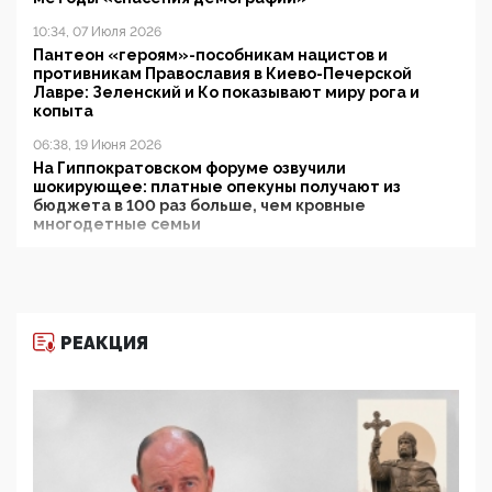
10:34, 07 Июля 2026
Пантеон «героям»-пособникам нацистов и
противникам Православия в Киево-Печерской
Лавре: Зеленский и Ко показывают миру рога и
копыта
06:38, 19 Июня 2026
На Гиппократовском форуме озвучили
шокирующее: платные опекуны получают из
бюджета в 100 раз больше, чем кровные
многодетные семьи
05:00, 13 Июня 2026
Разбор учебника Обществознания под редакцией
Медведева: суверенитет, традиционные ценности
и немного двоемыслия
РЕАКЦИЯ
11:53, 09 Июня 2026
Прокуратура наконец увидела экстремистскую
деятельность ИИТО ЮНЕСКО в России, но
цифроглобалисты продолжают определять
повестку в образовании
09:43, 01 Июня 2026
5G за счет здоровья граждан: Минцифры намерено