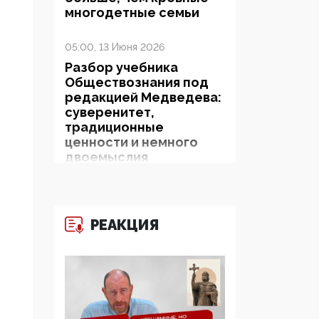
многодетные семьи
05:00, 13 Июня 2026
Разбор учебника
Обществознания под
редакцией Медведева:
суверенитет,
традиционные
ценности и немного
двоемыслия
11:53, 09 Июня 2026
Прокуратура наконец
РЕАКЦИЯ
увидела
экстремистскую
деятельность ИИТО
ЮНЕСКО в России, но
цифроглобалисты
продолжают
определять повестку в