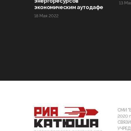
энергоресурсов
13 Ма
экономическим аутодафе
18 Мая 2022
СМИ "Б
2020 
СВЯЗ
УЧРЕД