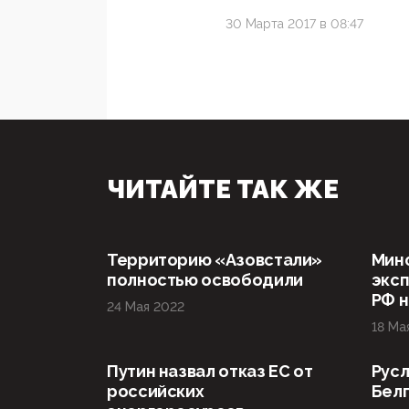
30 Марта 2017 в 08:47
ЧИТАЙТЕ ТАК ЖЕ
Территорию «Азовстали»
Мин
полностью освободили
эксп
РФ н
24 Мая 2022
18 Ма
Путин назвал отказ ЕС от
Русл
российских
Бел