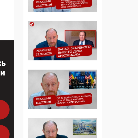
образовании
09:43, 01 Июня 2026
5G за счет здоровья
граждан: Минцифры
намерено отобрать у
регионов и
муниципалитетов право
защищать жилые дома
СЬ
и социальные объекты
ТИ
от ЭМИ
05:58, 26 Мая 2026
Роскомнадзор
освободили от борца с
деструктивным и
опасным контентом
07:39, 25 Мая 2026