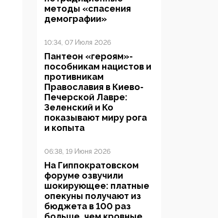
методы «спасения
демографии»
10:34, 07 Июля 2026
Пантеон «героям»-
пособникам нацистов и
противникам
Православия в Киево-
Печерской Лавре:
Зеленский и Ко
показывают миру рога
и копыта
06:38, 19 Июня 2026
На Гиппократовском
форуме озвучили
шокирующее: платные
опекуны получают из
бюджета в 100 раз
больше, чем кровные