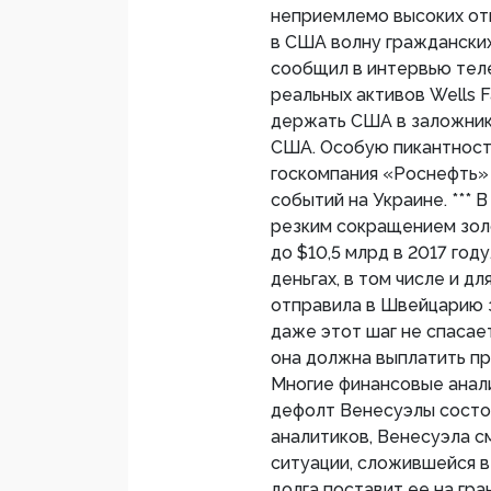
неприемлемо высоких отм
в США волну гражданских
сообщил в интервью тел
реальных активов Wells 
держать США в заложника
США. Особую пикантность
госкомпания «Роснефть» 
событий на Украине. *** 
резким сокращением золо
до $10,5 млрд в 2017 год
деньгах, в том числе и д
отправила в Швейцарию з
даже этот шаг не спасае
она должна выплатить пр
Многие финансовые анали
дефолт Венесуэлы состо
аналитиков, Венесуэла с
ситуации, сложившейся в
долга поставит ее на гра