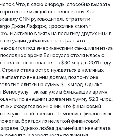
еток. Что, в свою очередь, способно вызвать
 протестов и акций неповиновения. Как
еканалу CNN руководитель стратегии
Fargo Джон Лафорж, «россияне смогут
х» и активно влиять на политику других НПЗ в
 ситуации добавляет тот факт, что
находится под американскими санкциями из-за
В последнее время Венесуэла столкнулась с
товалютных запасов – с $30 млрд в 2011 году
у. Страна стала остро нуждаться в наличных
ля выплат по внешним долгам, поэтому она
олотые слитки на сумму $1,3 млрд. Однако
т Венесуэлу, так как уже в ближайшее время
оценты по внешним долгам на сумму $2,3 млрд.
тики сходятся во мнении, что финансовый
ится уже этой осенью. По мнению финансовых
может выбраться из нелегкой финансовой
 апреле. Однако любая дальнейшая невыплата
нь дефолта, и вероятность получения