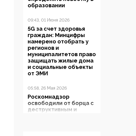
образовании
09:43, 01 Июня 2026
5G за счет здоровья
граждан: Минцифры
намерено отобрать у
регионов и
муниципалитетов право
защищать жилые дома
и социальные объекты
от ЭМИ
05:58, 26 Мая 2026
Роскомнадзор
освободили от борца с
деструктивным и
опасным контентом
07:39, 25 Мая 2026