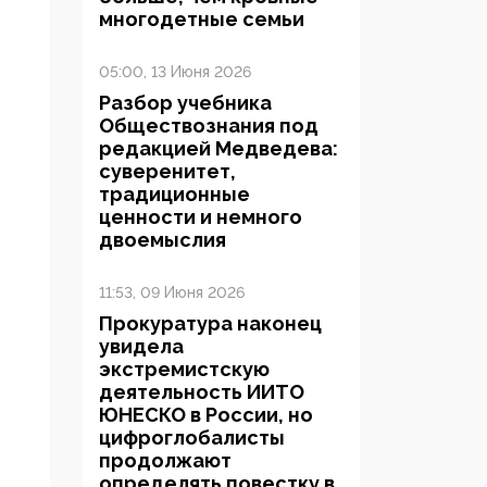
многодетные семьи
05:00, 13 Июня 2026
Разбор учебника
Обществознания под
редакцией Медведева:
суверенитет,
традиционные
ценности и немного
двоемыслия
11:53, 09 Июня 2026
Прокуратура наконец
увидела
экстремистскую
деятельность ИИТО
ЮНЕСКО в России, но
цифроглобалисты
продолжают
определять повестку в