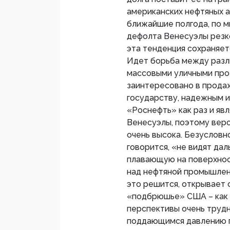
американских нефтяных а
ближайшие полгода, по мн
дефолта Венесуэлы резко 
эта тенденция сохраняетс
Идет борьба между разл
массовыми уличными про
заинтересовано в прода
государству, надежным и
«Роснефть» как раз и я
Венесуэлы, поэтому веро
очень высока. Безусловн
говорится, «не видят да
плавающую на поверхнос
над нефтяной промышленн
это решится, открывает 
«подбрюшье» США – как э
перспективы очень трудн
поддающимся давлению 