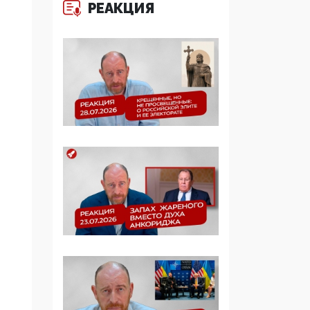
РЕАКЦИЯ
Манифест против
семьи и традиционных
ценностей: «Новые
люди» поднимают
электорат феминисток
на битву с
мужчинами-«бабуинам
и»
05:08, 15 Мая 2026
Эзотерика,
инфоцыганство и
лженаука под ширмой
защиты традиционных
ценностей: кто и с чем
выступал на форуме
«Россия 809. Традиции
будущего»
09:40, 06 Мая 2026