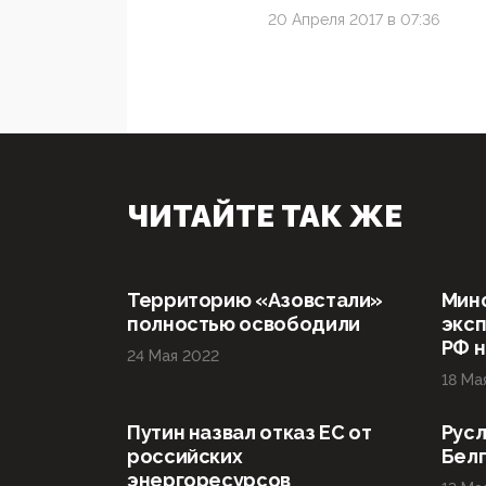
20 Апреля 2017 в 07:36
ЧИТАЙТЕ ТАК ЖЕ
Территорию «Азовстали»
Мин
полностью освободили
эксп
РФ н
24 Мая 2022
18 Ма
Путин назвал отказ ЕС от
Русл
российских
Бел
энергоресурсов