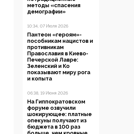
методы «спасения
демографии»
10:34, 07 Июля 2026
Пантеон «героям»-
пособникам нацистов и
противникам
Православия в Киево-
Печерской Лавре:
Зеленский и Ко
показывают миру рога
и копыта
06:38, 19 Июня 2026
На Гиппократовском
форуме озвучили
шокирующее: платные
опекуны получают из
бюджета в 100 раз
больше, чем кровные