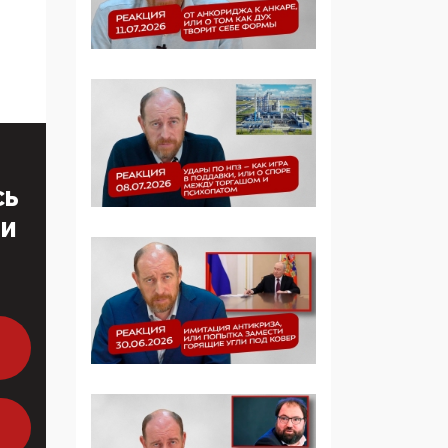
Симулякр патриотизма
и благолепия:
профилактика негатива
среди молодежи снова
отдана на откуп
«движперам»
03:35, 25 Апреля 2026
120 лет
СЬ
парламентаризма: как
ТИ
институт
народовластия
превратился в «чего
изволите» для
Правительства и АП
06:29, 15 Апреля 2026
Социальный фонд
России – пионер
жесткого внедрения