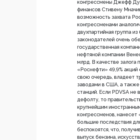
конгрессмены Джефф Дун
финансов Стивену Мначи
возможность захвата Рос
конгрессменами аналогич
двухпартийная группа из
законодателей очень обе
государственная компан
нефтяной компании Венес
млрд. В качестве залога
«Роснефти» 49,9% акций с
свою очередь, владеет
заводами в США, а такж
станций. Если PDVSA не 
дефолту, то правительст
крупнейшим иностранным 
конгрессменов, нанесет
большие последствия дл
беспокоятся, что, получи
выпуск бензина, искусст