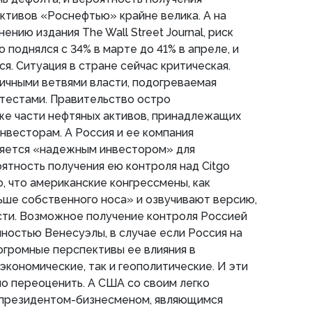
ктивов «Роснефтью» крайне велика. А на
ению издания The Wall Street Journal, риск
поднялся с 34% в марте до 41% в апреле, и
я. Ситуация в стране сейчас критическая.
ичными ветвями власти, подогреваемая
тестами. Правительство остро
же части нефтяных активов, принадлежащих
нвесторам. А Россия и ее компания
вляется «надежным инвестором» для
ятность получения ею контроля над Citgo
о, что американские конгрессмены, как
льше собственного носа» и озвучивают версию,
ти. Возможное получение контроля Россией
остью Венесуэлы, в случае если Россия на
огромные перспективы ее влияния в
кономические, так и геополитические. И эти
о переоценить. А США со своим легко
президентом-бизнесменом, являющимся