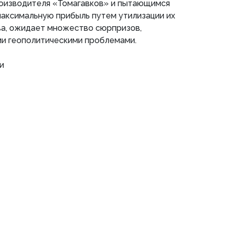
оизводителя «Томагавков» и пытающимся
 максимальную прибыль путем утилизации их
ва, ожидает множество сюрпризов,
и геополитическими проблемами.
и