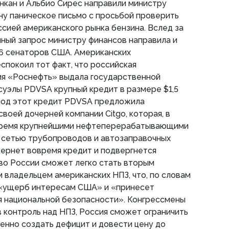
кан и Альбио Сирес направили министру
ну паническое письмо с просьбой проверить
сией американского рынка бензина. Вслед за
ный запрос министру финансов направила и
 6 сенаторов США. Американских
спокоил тот факт, что российская
ия «Роснефть» выдала государственной
уэлы PDVSA крупный кредит в размере $1,5
 под этот кредит PDVSA предложила
воей дочерней компании Citgo, которая, в
 тремя крупнейшими нефтеперерабатывающими
е сетью трубопроводов и автозаправочных
вернет вовремя кредит и подвергнется
во России сможет легко стать вторым
владельцем американских НПЗ, что, по словам
 «ущерб интересам США» и «принесет
я национальной безопасности». Конгрессмены
в контроль над НПЗ, Россия сможет ограничить
венно создать дефицит и довести цену до