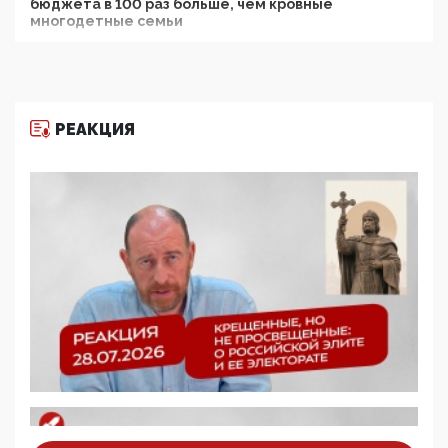
бюджета в 100 раз больше, чем кровные
многодетные семьи
05:00, 13 Июня 2026
Разбор учебника Обществознания под редакцией
Медведева: суверенитет, традиционные ценности
и немного двоемыслия
РЕАКЦИЯ
11:53, 09 Июня 2026
Прокуратура наконец увидела экстремистскую
деятельность ИИТО ЮНЕСКО в России, но
цифроглобалисты продолжают определять
повестку в образовании
09:43, 01 Июня 2026
5G за счет здоровья граждан: Минцифры намерено
отобрать у регионов и муниципалитетов право
защищать жилые дома и социальные объекты от
ЭМИ
05:58, 26 Мая 2026
Роскомнадзор освободили от борца с
деструктивным и опасным контентом
07:39, 25 Мая 2026
Манифест против семьи и традиционных