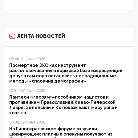
ЛЕНТА НОВОСТЕЙ
06:48, 21 Июля 2026
Посмертное ЭКО как инструмент
расчеловечивания и кормовая база извращенцев:
депутатам пора остановить нетрадиционные
методы «спасения демографии»
10:34, 07 Июля 2026
Пантеон «героям»-пособникам нацистов и
противникам Православия в Киево-Печерской
Лавре: Зеленский и Ко показывают миру рога и
копыта
06:38, 19 Июня 2026
На Гиппократовском форуме озвучили
шокирующее: платные опекуны получают из