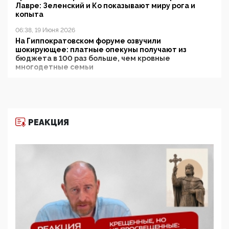
Лавре: Зеленский и Ко показывают миру рога и
копыта
06:38, 19 Июня 2026
На Гиппократовском форуме озвучили
шокирующее: платные опекуны получают из
бюджета в 100 раз больше, чем кровные
многодетные семьи
05:00, 13 Июня 2026
Разбор учебника Обществознания под редакцией
Медведева: суверенитет, традиционные ценности
и немного двоемыслия
РЕАКЦИЯ
11:53, 09 Июня 2026
Прокуратура наконец увидела экстремистскую
деятельность ИИТО ЮНЕСКО в России, но
цифроглобалисты продолжают определять
повестку в образовании
09:43, 01 Июня 2026
5G за счет здоровья граждан: Минцифры намерено
отобрать у регионов и муниципалитетов право
защищать жилые дома и социальные объекты от
ЭМИ