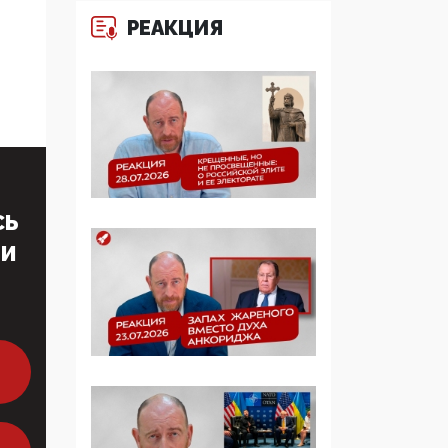
многодетные семьи
РЕАКЦИЯ
05:00, 13 Июня 2026
Разбор учебника
Обществознания под
редакцией Медведева:
суверенитет,
традиционные
ценности и немного
СЬ
двоемыслия
ТИ
11:53, 09 Июня 2026
Прокуратура наконец
увидела
экстремистскую
деятельность ИИТО
ЮНЕСКО в России, но
цифроглобалисты
продолжают
определять повестку в