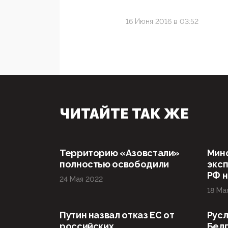
16 Июня 2016 в 03:52
ЧИТАЙТЕ ТАК ЖЕ
Территорию «Азовстали»
Мин
полностью освободили
эксп
РФ н
24 Мая 2022
18 Ма
Путин назвал отказ ЕС от
Русл
российских
Бел