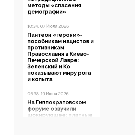
методы «спасения
демографии»
10:34, 07 Июля 2026
Пантеон «героям»-
пособникам нацистов и
противникам
Православия в Киево-
Печерской Лавре:
Зеленский и Ко
показывают миру рога
и копыта
06:38, 19 Июня 2026
На Гиппократовском
форуме озвучили
шокирующее: платные
опекуны получают из
бюджета в 100 раз
больше, чем кровные