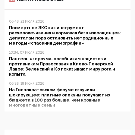
06:48, 21 Июля 2026
Посмертное ЭКО как инструмент
расчеловечивания и кормовая база извращенцев:
депутатам пора остановить нетрадиционные
методы «спасения демографии»
10:34, 07 Июля 2026
Пантеон «героям»-пособникам нацистов и
противникам Православия в Киево-Печерской
Лавре: Зеленский и Ко показывают миру рога и
копыта
06:38, 19 Июня 2026
На Гиппократовском форуме озвучили
шокирующее: платные опекуны получают из
бюджета в 100 раз больше, чем кровные
многодетные семьи
05:00, 13 Июня 2026
Разбор учебника Обществознания под редакцией
Медведева: суверенитет, традиционные ценности
и немного двоемыслия