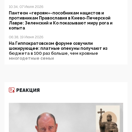
10:34, 07 Июля 2026
Пантеон «героям»-пособникам нацистов и
противникам Православия в Киево-Печерской
Лавре: Зеленский и Ко показывают миру рога и
копыта
06:38, 19 Июня 2026
На Гиппократовском форуме озвучили
шокирующее: платные опекуны получают из
бюджета в 100 раз больше, чем кровные
многодетные семьи
05:00, 13 Июня 2026
Разбор учебника Обществознания под редакцией
Медведева: суверенитет, традиционные ценности
и немного двоемыслия
РЕАКЦИЯ
11:53, 09 Июня 2026
Прокуратура наконец увидела экстремистскую
деятельность ИИТО ЮНЕСКО в России, но
цифроглобалисты продолжают определять
повестку в образовании
09:43, 01 Июня 2026
5G за счет здоровья граждан: Минцифры намерено