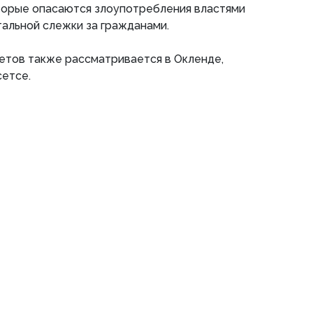
оторые опасаются злоупотребления властями
тальной слежки за гражданами.
етов также рассматривается в Окленде,
сетсе.