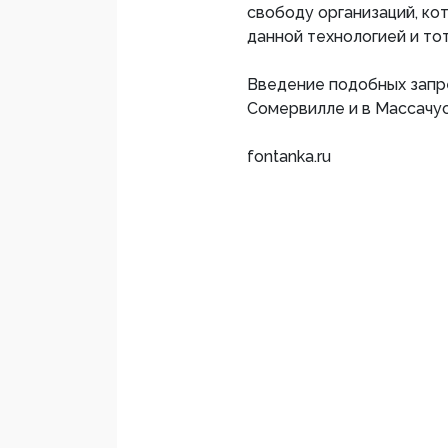
свободу организаций, к
данной технологией и то
Введение подобных запр
Сомервилле и в Массачу
fontanka.ru