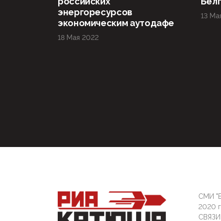
российских
Бел
энергоресурсов
13 Ма
экономическим аутодафе
18 Мая 2022
СМИ "Б
2020 
СВЯЗ