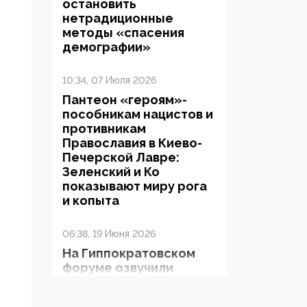
остановить
нетрадиционные
методы «спасения
демографии»
10:34, 07 Июля 2026
Пантеон «героям»-
пособникам нацистов и
противникам
Православия в Киево-
Печерской Лавре:
Зеленский и Ко
показывают миру рога
и копыта
06:38, 19 Июня 2026
На Гиппократовском
форуме озвучили
шокирующее: платные
опекуны получают из