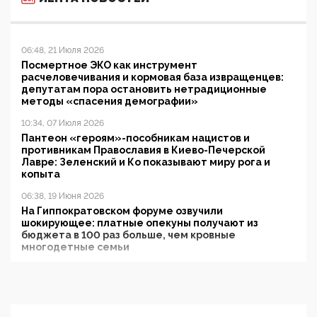
06:48, 21 Июля 2026
Посмертное ЭКО как инструмент
расчеловечивания и кормовая база извращенцев:
депутатам пора остановить нетрадиционные
методы «спасения демографии»
10:34, 07 Июля 2026
Пантеон «героям»-пособникам нацистов и
противникам Православия в Киево-Печерской
Лавре: Зеленский и Ко показывают миру рога и
копыта
06:38, 19 Июня 2026
На Гиппократовском форуме озвучили
шокирующее: платные опекуны получают из
бюджета в 100 раз больше, чем кровные
многодетные семьи
05:00, 13 Июня 2026
Разбор учебника Обществознания под редакцией
Медведева: суверенитет, традиционные ценности
и немного двоемыслия