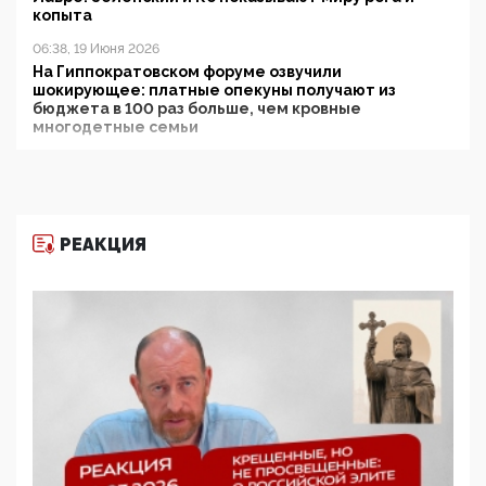
копыта
06:38, 19 Июня 2026
На Гиппократовском форуме озвучили
шокирующее: платные опекуны получают из
бюджета в 100 раз больше, чем кровные
многодетные семьи
05:00, 13 Июня 2026
Разбор учебника Обществознания под редакцией
Медведева: суверенитет, традиционные ценности
и немного двоемыслия
РЕАКЦИЯ
11:53, 09 Июня 2026
Прокуратура наконец увидела экстремистскую
деятельность ИИТО ЮНЕСКО в России, но
цифроглобалисты продолжают определять
повестку в образовании
09:43, 01 Июня 2026
5G за счет здоровья граждан: Минцифры намерено
отобрать у регионов и муниципалитетов право
защищать жилые дома и социальные объекты от
ЭМИ
05:58, 26 Мая 2026