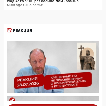
бюджета в 100 раз больше, чем кровные
многодетные семьи
05:00, 13 Июня 2026
Разбор учебника Обществознания под редакцией
Медведева: суверенитет, традиционные ценности
и немного двоемыслия
РЕАКЦИЯ
11:53, 09 Июня 2026
Прокуратура наконец увидела экстремистскую
деятельность ИИТО ЮНЕСКО в России, но
цифроглобалисты продолжают определять
повестку в образовании
09:43, 01 Июня 2026
5G за счет здоровья граждан: Минцифры намерено
отобрать у регионов и муниципалитетов право
защищать жилые дома и социальные объекты от
ЭМИ
05:58, 26 Мая 2026
Роскомнадзор освободили от борца с
деструктивным и опасным контентом
07:39, 25 Мая 2026
Манифест против семьи и традиционных