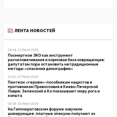
ЛЕНТА НОВОСТЕЙ
06:48, 21 Июля 2026
Посмертное ЭКО как инструмент
расчеловечивания и кормовая база извращенцев:
депутатам пора остановить нетрадиционные
методы «спасения демографии»
10:34, 07 Июля 2026
Пантеон «героям»-пособникам нацистов и
противникам Православия в Киево-Печерской
Лавре: Зеленский и Ко показывают миру рога и
копыта
06:38, 19 Июня 2026
На Гиппократовском форуме озвучили
шокирующее: платные опекуны получают из