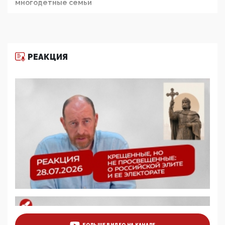
многодетные семьи
05:00, 13 Июня 2026
Разбор учебника Обществознания под редакцией
Медведева: суверенитет, традиционные ценности
и немного двоемыслия
РЕАКЦИЯ
11:53, 09 Июня 2026
Прокуратура наконец увидела экстремистскую
деятельность ИИТО ЮНЕСКО в России, но
цифроглобалисты продолжают определять
повестку в образовании
09:43, 01 Июня 2026
5G за счет здоровья граждан: Минцифры намерено
отобрать у регионов и муниципалитетов право
защищать жилые дома и социальные объекты от
ЭМИ
05:58, 26 Мая 2026
Роскомнадзор освободили от борца с
деструктивным и опасным контентом
07:39, 25 Мая 2026
Манифест против семьи и традиционных
ценностей: «Новые люди» поднимают электорат
БОЛЬШЕ ВИДЕО НА КАНАЛЕ