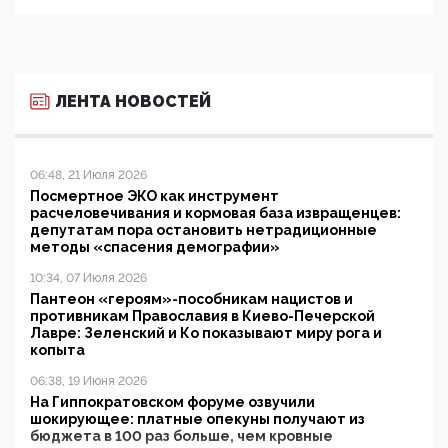
ЛЕНТА НОВОСТЕЙ
06:48, 21 Июля 2026
Посмертное ЭКО как инструмент
расчеловечивания и кормовая база извращенцев:
депутатам пора остановить нетрадиционные
методы «спасения демографии»
10:34, 07 Июля 2026
Пантеон «героям»-пособникам нацистов и
противникам Православия в Киево-Печерской
Лавре: Зеленский и Ко показывают миру рога и
копыта
06:38, 19 Июня 2026
На Гиппократовском форуме озвучили
шокирующее: платные опекуны получают из
бюджета в 100 раз больше, чем кровные