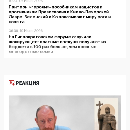
10:34, 07 Июля 2026
Пантеон «героям»-пособникам нацистов и
противникам Православия в Киево-Печерской
Лавре: Зеленский и Ко показывают миру рога и
копыта
06:38, 19 Июня 2026
На Гиппократовском форуме озвучили
шокирующее: платные опекуны получают из
бюджета в 100 раз больше, чем кровные
многодетные семьи
05:00, 13 Июня 2026
Разбор учебника Обществознания под редакцией
Медведева: суверенитет, традиционные ценности
и немного двоемыслия
РЕАКЦИЯ
11:53, 09 Июня 2026
Прокуратура наконец увидела экстремистскую
деятельность ИИТО ЮНЕСКО в России, но
цифроглобалисты продолжают определять
повестку в образовании
09:43, 01 Июня 2026
5G за счет здоровья граждан: Минцифры намерено
отобрать у регионов и муниципалитетов право