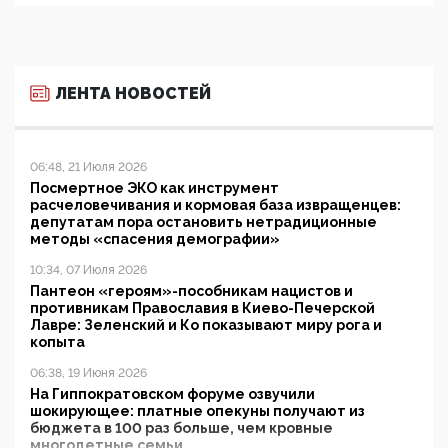
ЛЕНТА НОВОСТЕЙ
06:48, 21 Июля 2026
Посмертное ЭКО как инструмент
расчеловечивания и кормовая база извращенцев:
депутатам пора остановить нетрадиционные
методы «спасения демографии»
10:34, 07 Июля 2026
Пантеон «героям»-пособникам нацистов и
противникам Православия в Киево-Печерской
Лавре: Зеленский и Ко показывают миру рога и
копыта
06:38, 19 Июня 2026
На Гиппократовском форуме озвучили
шокирующее: платные опекуны получают из
бюджета в 100 раз больше, чем кровные
многодетные семьи