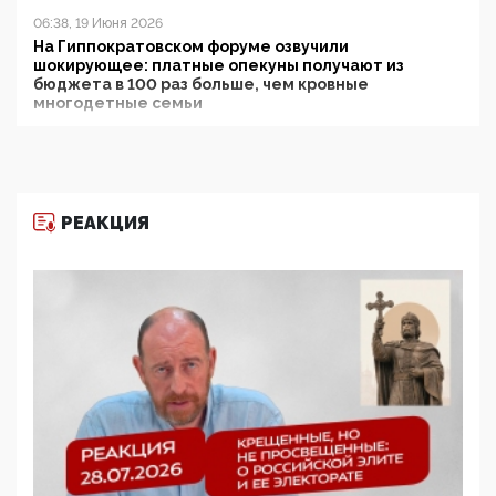
06:38, 19 Июня 2026
На Гиппократовском форуме озвучили
шокирующее: платные опекуны получают из
бюджета в 100 раз больше, чем кровные
многодетные семьи
05:00, 13 Июня 2026
Разбор учебника Обществознания под редакцией
Медведева: суверенитет, традиционные ценности
и немного двоемыслия
РЕАКЦИЯ
11:53, 09 Июня 2026
Прокуратура наконец увидела экстремистскую
деятельность ИИТО ЮНЕСКО в России, но
цифроглобалисты продолжают определять
повестку в образовании
09:43, 01 Июня 2026
5G за счет здоровья граждан: Минцифры намерено
отобрать у регионов и муниципалитетов право
защищать жилые дома и социальные объекты от
ЭМИ
05:58, 26 Мая 2026
Роскомнадзор освободили от борца с