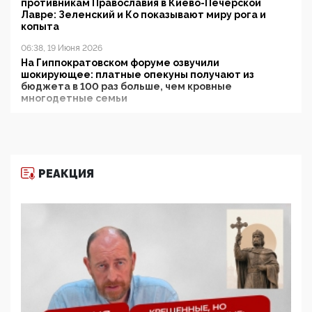
противникам Православия в Киево-Печерской
Лавре: Зеленский и Ко показывают миру рога и
копыта
06:38, 19 Июня 2026
На Гиппократовском форуме озвучили
шокирующее: платные опекуны получают из
бюджета в 100 раз больше, чем кровные
многодетные семьи
05:00, 13 Июня 2026
Разбор учебника Обществознания под редакцией
Медведева: суверенитет, традиционные ценности
и немного двоемыслия
РЕАКЦИЯ
11:53, 09 Июня 2026
Прокуратура наконец увидела экстремистскую
деятельность ИИТО ЮНЕСКО в России, но
цифроглобалисты продолжают определять
повестку в образовании
09:43, 01 Июня 2026
5G за счет здоровья граждан: Минцифры намерено
отобрать у регионов и муниципалитетов право
защищать жилые дома и социальные объекты от
ЭМИ