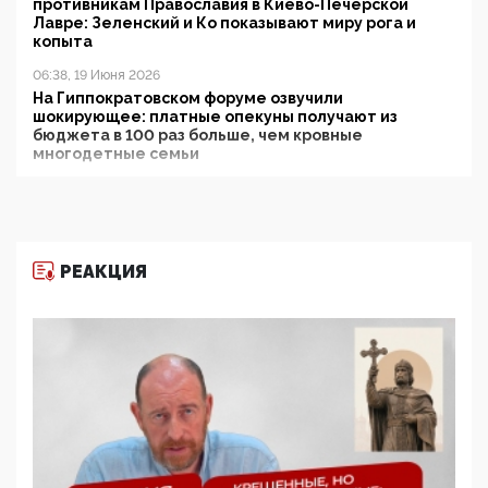
противникам Православия в Киево-Печерской
Лавре: Зеленский и Ко показывают миру рога и
копыта
06:38, 19 Июня 2026
На Гиппократовском форуме озвучили
шокирующее: платные опекуны получают из
бюджета в 100 раз больше, чем кровные
многодетные семьи
05:00, 13 Июня 2026
Разбор учебника Обществознания под редакцией
Медведева: суверенитет, традиционные ценности
и немного двоемыслия
РЕАКЦИЯ
11:53, 09 Июня 2026
Прокуратура наконец увидела экстремистскую
деятельность ИИТО ЮНЕСКО в России, но
цифроглобалисты продолжают определять
повестку в образовании
09:43, 01 Июня 2026
5G за счет здоровья граждан: Минцифры намерено
отобрать у регионов и муниципалитетов право
защищать жилые дома и социальные объекты от
ЭМИ