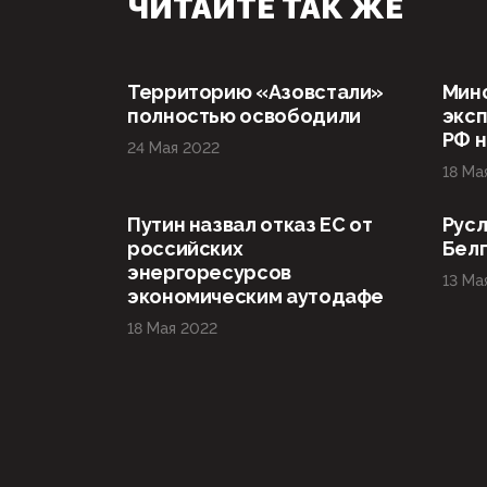
ЧИТАЙТЕ ТАК ЖЕ
Территорию «Азовстали»
Мин
полностью освободили
эксп
РФ н
24 Мая 2022
18 Ма
Путин назвал отказ ЕС от
Русл
российских
Бел
энергоресурсов
13 Ма
экономическим аутодафе
18 Мая 2022