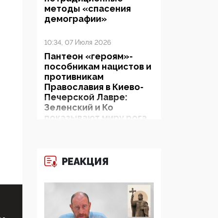
методы «спасения
демографии»
10:34, 07 Июля 2026
Пантеон «героям»-
пособникам нацистов и
противникам
Православия в Киево-
Печерской Лавре:
Зеленский и Ко
показывают миру рога
и копыта
06:38, 19 Июня 2026
РЕАКЦИЯ
На Гиппократовском
форуме озвучили
шокирующее: платные
опекуны получают из
бюджета в 100 раз
больше, чем кровные