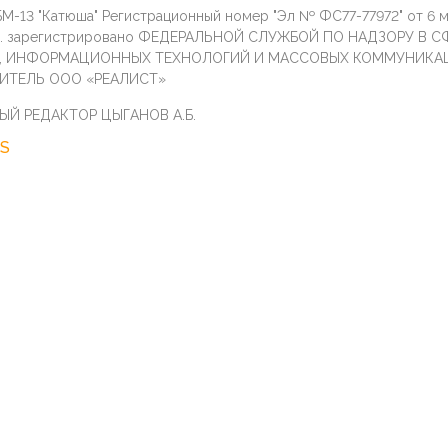
М-13 "Катюша" Регистрационный номер "Эл № ФС77-77972" от 6 
г. зарегистрировано ФЕДЕРАЛЬНОЙ СЛУЖБОЙ ПО НАДЗОРУ В С
И, ИНФОРМАЦИОННЫХ ТЕХНОЛОГИЙ И МАССОВЫХ КОММУНИКА
ИТЕЛЬ ООО «РЕАЛИСТ»
ЫЙ РЕДАКТОР ЦЫГАНОВ А.Б.
S