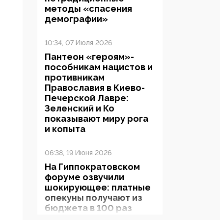
методы «спасения
демографии»
10:34, 07 Июля 2026
Пантеон «героям»-
пособникам нацистов и
противникам
Православия в Киево-
Печерской Лавре:
Зеленский и Ко
показывают миру рога
и копыта
06:38, 19 Июня 2026
На Гиппократовском
форуме озвучили
шокирующее: платные
опекуны получают из
бюджета в 100 раз
больше, чем кровные