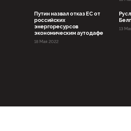
Путин назвал отказ ЕС от
Русл
российских
Бел
энергоресурсов
13 Ма
экономическим аутодафе
18 Мая 2022