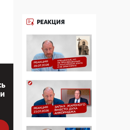
многодетные семьи
05:00, 13 Июня 2026
РЕАКЦИЯ
Разбор учебника
Обществознания под
редакцией Медведева:
суверенитет,
традиционные
ценности и немного
двоемыслия
11:53, 09 Июня 2026
СЬ
Прокуратура наконец
увидела
ТИ
экстремистскую
деятельность ИИТО
ЮНЕСКО в России, но
цифроглобалисты
продолжают
определять повестку в