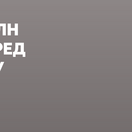
ЛН
РЕД
У