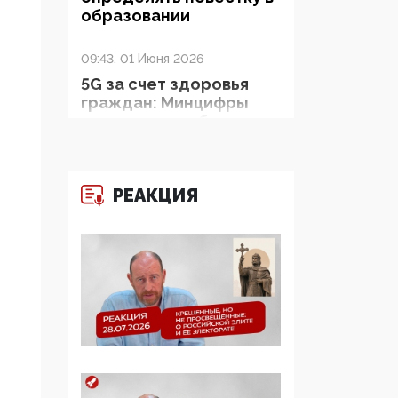
образовании
09:43, 01 Июня 2026
5G за счет здоровья
граждан: Минцифры
намерено отобрать у
регионов и
муниципалитетов право
защищать жилые дома
РЕАКЦИЯ
и социальные объекты
от ЭМИ
05:58, 26 Мая 2026
Роскомнадзор
освободили от борца с
деструктивным и
опасным контентом
07:39, 25 Мая 2026