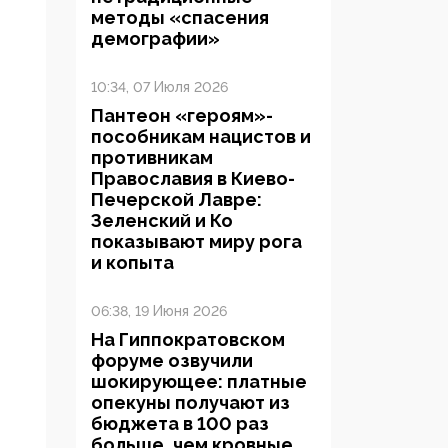
методы «спасения
демографии»
10:34, 07 Июля 2026
Пантеон «героям»-
пособникам нацистов и
противникам
Православия в Киево-
Печерской Лавре:
Зеленский и Ко
показывают миру рога
и копыта
06:38, 19 Июня 2026
На Гиппократовском
форуме озвучили
шокирующее: платные
опекуны получают из
бюджета в 100 раз
больше, чем кровные