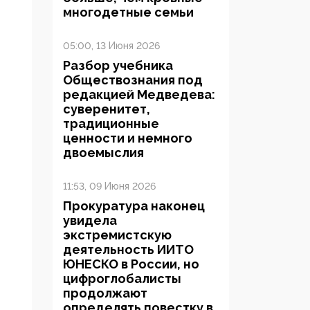
многодетные семьи
05:00, 13 Июня 2026
Разбор учебника
Обществознания под
редакцией Медведева:
суверенитет,
традиционные
ценности и немного
двоемыслия
11:53, 09 Июня 2026
Прокуратура наконец
увидела
экстремистскую
деятельность ИИТО
ЮНЕСКО в России, но
цифроглобалисты
продолжают
определять повестку в