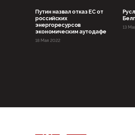
Путин назвал отказ ЕС от
Русл
российских
Бел
энергоресурсов
13 Ма
экономическим аутодафе
18 Мая 2022