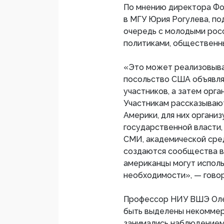
По мнению директора Фо
в МГУ Юрия Рогулева, п
очередь с молодыми рос
политиками, общественн
«Это может реализовыва
посольство США объявля
участников, а затем орг
Участникам рассказывают
Америки, для них организ
государственной власти,
СМИ, академической сред
создаются сообщества в
американцы могут исполь
необходимости», — говор
Профессор НИУ ВШЭ Олег 
быть выделены некоммерч
занимались наблюдением