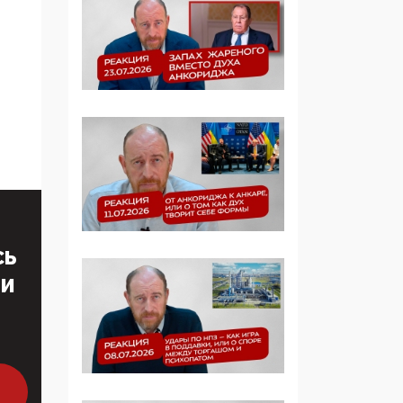
Манифест против
семьи и традиционных
ценностей: «Новые
люди» поднимают
электорат феминисток
на битву с
мужчинами-«бабуинам
и»
05:08, 15 Мая 2026
Эзотерика,
инфоцыганство и
лженаука под ширмой
СЬ
защиты традиционных
ТИ
ценностей: кто и с чем
выступал на форуме
«Россия 809. Традиции
будущего»
09:40, 06 Мая 2026