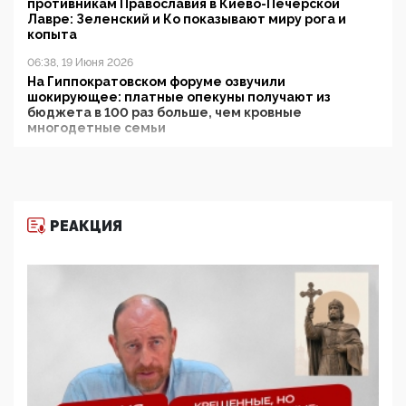
противникам Православия в Киево-Печерской
Лавре: Зеленский и Ко показывают миру рога и
копыта
06:38, 19 Июня 2026
На Гиппократовском форуме озвучили
шокирующее: платные опекуны получают из
бюджета в 100 раз больше, чем кровные
многодетные семьи
05:00, 13 Июня 2026
Разбор учебника Обществознания под редакцией
Медведева: суверенитет, традиционные ценности
и немного двоемыслия
РЕАКЦИЯ
11:53, 09 Июня 2026
Прокуратура наконец увидела экстремистскую
деятельность ИИТО ЮНЕСКО в России, но
цифроглобалисты продолжают определять
повестку в образовании
09:43, 01 Июня 2026
5G за счет здоровья граждан: Минцифры намерено
отобрать у регионов и муниципалитетов право
защищать жилые дома и социальные объекты от
ЭМИ