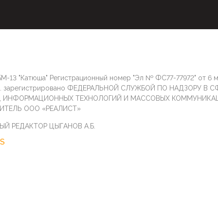
М-13 "Катюша" Регистрационный номер "Эл № ФС77-77972" от 6 
г. зарегистрировано ФЕДЕРАЛЬНОЙ СЛУЖБОЙ ПО НАДЗОРУ В С
И, ИНФОРМАЦИОННЫХ ТЕХНОЛОГИЙ И МАССОВЫХ КОММУНИКА
ИТЕЛЬ ООО «РЕАЛИСТ»
ЫЙ РЕДАКТОР ЦЫГАНОВ А.Б.
S