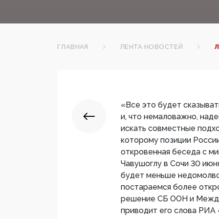
ГЛАВНАЯ
ЛЕНТА НОВОСТЕЙ
Л
«Все это будет сказыват
и, что немаловажно, над
искать совместные подхо
которому позиции России
откровенная беседа с м
Чавушоглу в Сочи 30 июня
будет меньше недомолво
постараемся более откро
решение СБ ООН и Между
приводит его слова РИА