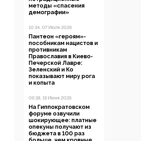
методы «спасения
демографии»
10:34, 07 Июля 2026
Пантеон «героям»-
пособникам нацистов и
противникам
Православия в Киево-
Печерской Лавре:
Зеленский и Ко
показывают миру рога
и копыта
06:38, 19 Июня 2026
На Гиппократовском
форуме озвучили
шокирующее: платные
опекуны получают из
бюджета в 100 раз
больше, чем кровные