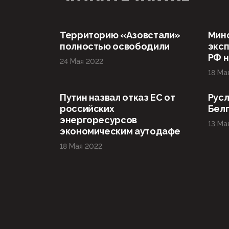
Территорию «Азовстали»
Мин
полностью освободили
эксп
РФ н
24 Мая 2022
18 Ма
Путин назвал отказ ЕС от
Русл
российских
Бел
энергоресурсов
13 Ма
экономическим аутодафе
18 Мая 2022