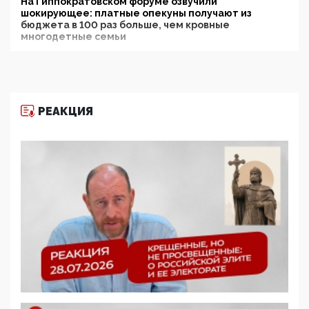
На Гиппократовском форуме озвучили
шокирующее: платные опекуны получают из
бюджета в 100 раз больше, чем кровные
многодетные семьи
05:00, 13 Июня 2026
Разбор учебника Обществознания под редакцией
Медведева: суверенитет, традиционные ценности
и немного двоемыслия
РЕАКЦИЯ
11:53, 09 Июня 2026
Прокуратура наконец увидела экстремистскую
деятельность ИИТО ЮНЕСКО в России, но
цифроглобалисты продолжают определять
повестку в образовании
09:43, 01 Июня 2026
5G за счет здоровья граждан: Минцифры намерено
отобрать у регионов и муниципалитетов право
защищать жилые дома и социальные объекты от
ЭМИ
05:58, 26 Мая 2026
Роскомнадзор освободили от борца с
деструктивным и опасным контентом
07:39, 25 Мая 2026